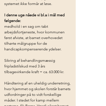
systemet ikke formår at løse.
I denne uge nåede vi bl.a i mål med 
følgende:
medhold i en sag om tabt 
arbejdsfortjeneste, hvor kommunen 
først afviste, at barnet overhovedet 
tilhørte målgruppe for de 
handicapkompenserende ydelser. 
Sikring af behandlingsmæssig 
fripladstilskud med 3 års 
tilbagevirkende kraft = ca. 63.000 kr.
Håndtering af en uheldig underretning, 
hvor hjemmet og skolen forstår barnets 
udfordringer på to vidt forskellige 
måder. I stedet for kamp mellem 
parterne, fik Børns  Værdi sikret barnet 