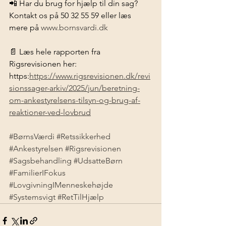
📲 Har du brug for hjælp til din sag?
Kontakt os på 50 32 55 59 eller læs 
mere på 
www.bornsvardi.dk
📄 Læs hele rapporten fra 
Rigsrevisionen her:
https:
https://www.rigsrevisionen.dk/revi
sionssager-arkiv/2025/jun/beretning-
om-ankestyrelsens-tilsyn-og-brug-af-
reaktioner-ved-lovbrud
#BørnsVærdi
#Retssikkerhed
#Ankestyrelsen
#Rigsrevisionen
#Sagsbehandling
#UdsatteBørn
#FamilierIFokus
#LovgivningIMenneskehøjde
#Systemsvigt
#RetTilHjælp