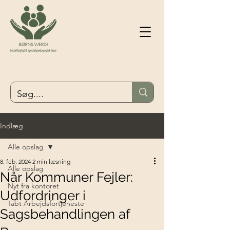
Indlæg
Alle opslag
8. feb. 2024
2 min læsning
Alle opslag
Når Kommuner Fejler:
Nyt fra kontoret
Udfordringer i
Tabt Arbejdsfortjeneste
Sagsbehandlingen af