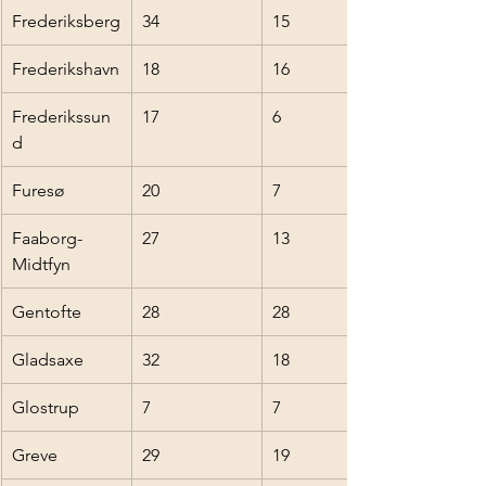
Frederiksberg
34
15
Frederikshavn
18
16
Frederikssun
17
6
d
Furesø
20
7
Faaborg-
27
13
Midtfyn
Gentofte
28
28
Gladsaxe
32
18
Glostrup
7
7
Greve
29
19