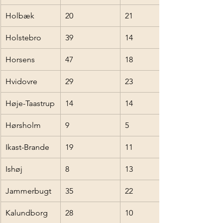
Holbæk
20
21
Holstebro
39
14
Horsens
47
18
Hvidovre
29
23
Høje-Taastrup
14
14
Hørsholm
9
5
Ikast-Brande
19
11
Ishøj
8
13
Jammerbugt
35
22
Kalundborg
28
10