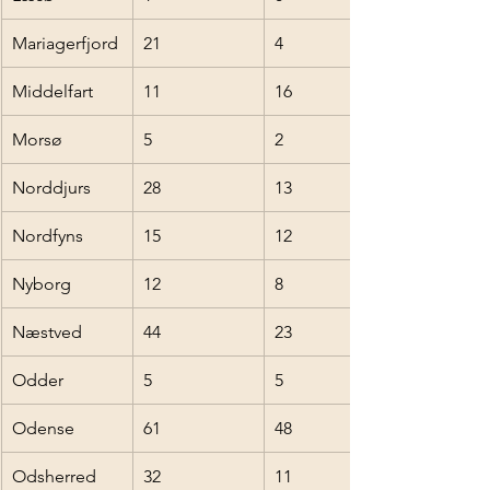
Mariagerfjord
21
4
Middelfart
11
16
Morsø
5
2
Norddjurs
28
13
Nordfyns
15
12
Nyborg
12
8
Næstved
44
23
Odder
5
5
Odense
61
48
Odsherred
32
11