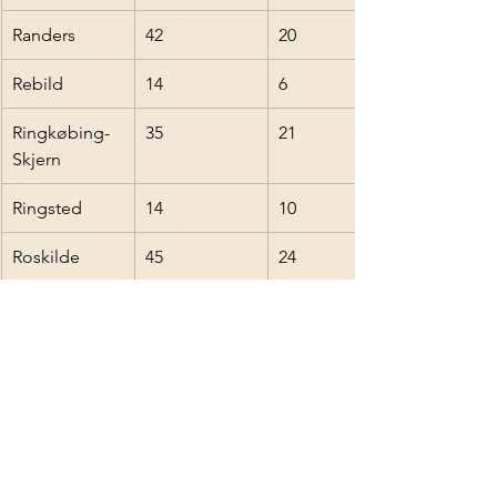
Randers
42
20
Rebild
14
6
Ringkøbing-
35
21
Skjern
Ringsted
14
10
Roskilde
45
24
Rudersdal
16
10
Rødovre
21
37
Samsø
1
0
Silkeborg
25
19